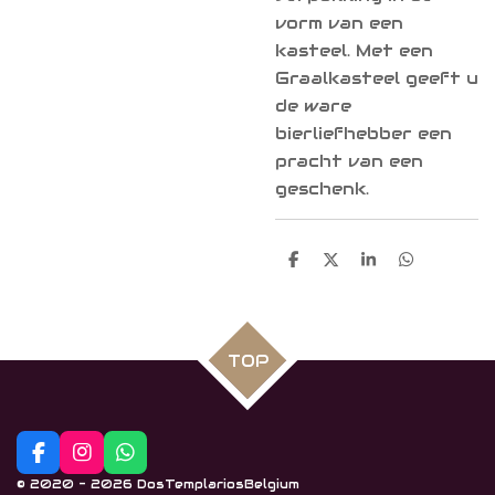
vorm van een
kasteel. Met een
Graalkasteel geeft u
de ware
bierliefhebber een
pracht van een
geschenk.
D
D
S
D
e
e
h
e
l
e
a
l
e
l
r
e
n
e
n
TOP
F
I
W
a
n
h
© 2020 - 2026 DosTemplariosBelgium