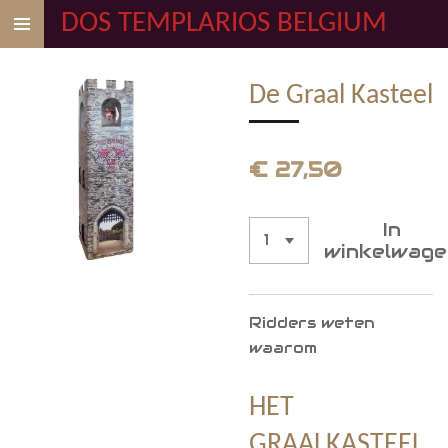
DOS TEMPLARIOS BELGIUM
Ga
direct
naar
De Graal Kasteel
de
hoofdinhoud
€ 27,50
In
winkelwag
Ridders weten
waarom
HET
GRAALKASTEEL