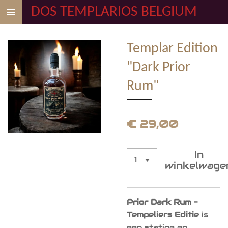
DOS TEMPLARIOS BELGIUM
Ga
direct
naar
Templar Edition
de
hoofdinhoud
"Dark Prior
Rum"
€ 29,00
In
winkelwage
Prior Dark Rum –
Tempeliers Editie
is
een statige en