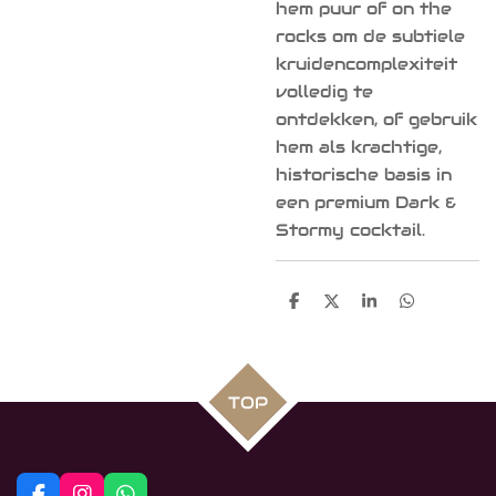
hem puur of on the
rocks om de subtiele
kruidencomplexiteit
volledig te
ontdekken, of gebruik
hem als krachtige,
historische basis in
een premium Dark &
Stormy cocktail.
D
D
S
D
e
e
h
e
l
e
a
l
e
l
r
e
n
e
n
TOP