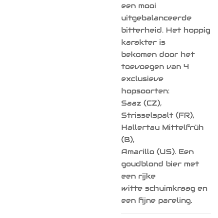
een mooi
uitgebalanceerde
bitterheid. Het hoppig
karakter is
bekomen door het
toevoegen van 4
exclusieve
hopsoorten:
Saaz (CZ),
Strisselspalt (FR),
Hallertau Mittelfrüh
(B),
Amarillo (US). Een
goudblond bier met
een rijke
witte schuimkraag en
een fijne pareling.