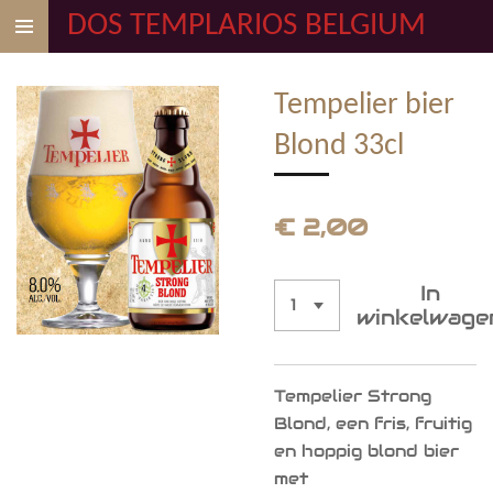
DOS TEMPLARIOS BELGIUM
Ga
direct
naar
Tempelier bier
de
hoofdinhoud
Blond 33cl
€ 2,00
In
winkelwage
Tempelier Strong
Blond, een fris, fruitig
en hoppig blond bier
met